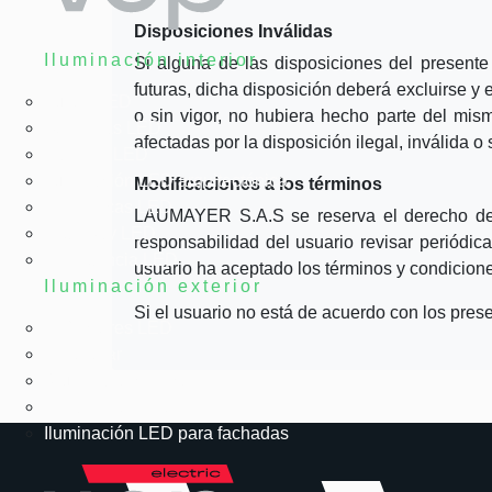
Disposiciones Inválidas
Iluminación interior
Si alguna de las disposiciones del presente 
futuras, dicha disposición deberá excluirse y 
Tubos LED
o sin vigor, no hubiera hecho parte del mis
Bombillas LED
afectadas por la disposición ilegal, inválida o s
Paneles LED
Iluminación LED arquitectónica
Modificaciones a los términos
Herméticas LED
LAUMAYER S.A.S se reserva el derecho de h
High Bay LED
responsabilidad del usuario revisar periódic
Emergencia LED
usuario ha aceptado los términos y condicion
Iluminación exterior
Si el usuario no está de acuerdo con los pres
Reflectores LED
LED solar
Alumbrado público
Urbanismo LED
Iluminación LED para fachadas