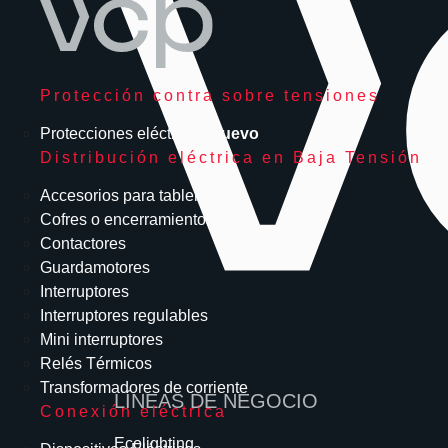
Protección contra sobre tensiones
Protecciones eléctricas
Nuevo
Distribución eléctrica en Baja Tensión
Accesorios para tableros
Cofres o encerramientos
Contactores
Guardamotores
Interruptores
Interruptores regulables
Mini interruptores
Relés Térmicos
Transformadores de corriente
LÍNEAS DE NEGOCIO
Conexión eléctrica
Ecolighting