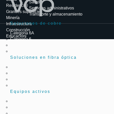
Salud
Residencial
Servicios administrativos
Grandes superficies
Transporte y almacenamiento
Minería
Soluciones de cobre
Infraestructura
Construcción
Categoría 6A
Educacióni
Categoría 6
Categoría 5e
Accesorios y herramientas
Soluciones en fibra óptica
Cables de fibra óptica
Conectividad de fibra óptica
Conectores y adaptadores
Accesorios y herramientas
Equipos activos
Switches comerciales e industriales
Conversores de medios
Modulos transceiver (SFP)