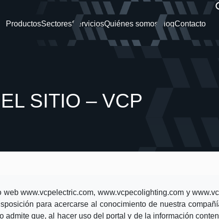
Productos
Sectores
Servicios
Quiénes somos
Blog
Contacto
EL SITIO – VCP
io web
www.vcpelectric.com
,
www.vcpecolighting.com
y
www.vc
posición para acercarse al conocimiento de nuestra compañí
tio admite que, al hacer uso del portal y de la información conte