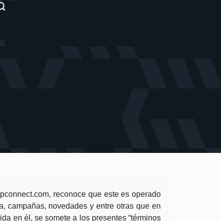
pconnect.com
, reconoce que este es operado
a, campañas, novedades y entre otras que en
nida en él, se somete a los presentes “términos