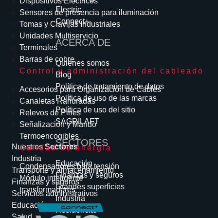
Dispositivos Eléctricos
Electric
Sensores de presencia para iluminación
Connect+
Tomas y Clavijas Industriales
Unidades Multiservicio
ACERCA DE
Terminales
Barras de cobre
Quienes somos
Control y administración del cableado
Blog
Política de tratamiento de datos
Accesorios para Organización de Cables
Política de uso de las marcas
Canaletas Ranuradas
Política de uso del sitio
Relevos de Pines
SAGRILAFT
Señalización y Mando
Termoencogibles
SECTORES
Nuestros
Sectores
Calidad de energía
Industria
Educación
Condensadores baja tensión
Transporte y almacenamiento
Finanzas y seguros
Módulo inteligente
Finanzas y seguros
Grandes superficies
transformadores
Servicios administrativos
Industria
Educación
Residencial
Salud