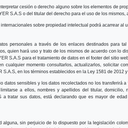
nterpretar cesión o derecho alguno sobre los elementos de propie
 S.A.S o del titular del derecho para el uso de los mismos, a
 internacionales sobre propiedad intelectual podrá acarrear al u
atos personales a través de los enlaces destinados para tal 
, quien hará uso y trato de los mismos de acuerdo con lo disp
R S.A.S para el tratamiento de datos en el footer del sitio web.
alquier momento consultarlos, actualizarlos, solicitar corre
S.A.S, en los términos establecidos en la Ley 1581 de 2012 y
datos sensibles y los datos recolectados no los transferirá a 
mitarse a ellos, nombres y apellidos del titular, domicilio, 
 a tratar sus datos, está declarando que es mayor de edad 
una, sin perjuicio de lo dispuesto por la legislación colomb