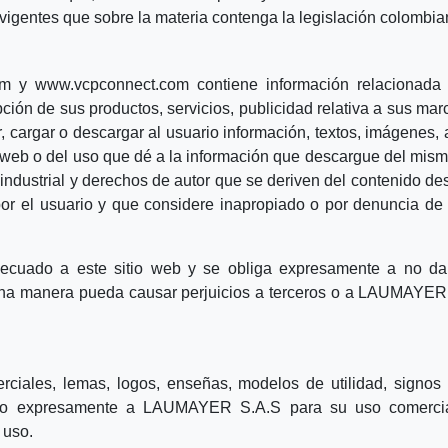
 vigentes que sobre la materia contenga la legislación colombia
om
y
www.vcpconnect.com
contiene información relacionad
ipción de sus productos, servicios, publicidad relativa a sus ma
r, cargar o descargar al usuario información, textos, imágenes,
o web o del uso que dé a la información que descargue del mismo
d industrial y derechos de autor que se deriven del contenid
 por el usuario y que considere inapropiado o por denuncia de
cuado a este sitio web y se obliga expresamente a no dar
guna manera pueda causar perjuicios a terceros o a LAUMAYER 
ciales, lemas, logos, enseñas, modelos de utilidad, signos
ltado expresamente a LAUMAYER S.A.S para su uso comercial
 uso.