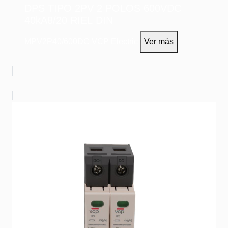
DPS TIPO 2PV 2 POLOS 600VDC
40kA8/20 RIEL DIN
MPV2P40/600DC
VCP Electric
Ver más