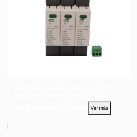
DPS TIPO 1+2PV 3 POLOS 800VDC
5KA10/350 40kA8/20 RIEL DIN
MPV3P6,25/800DC
VCP Electric
Ver más