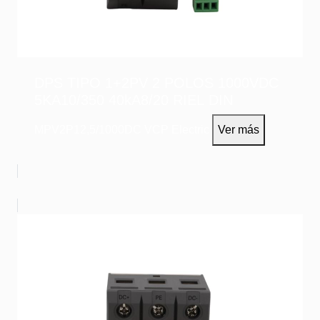
DPS TIPO 1+2PV 2 POLOS 1000VDC
5KA10/350 40kA8/20 RIEL DIN
MPV2P12,5/1000DC
VCP Electric
Ver más