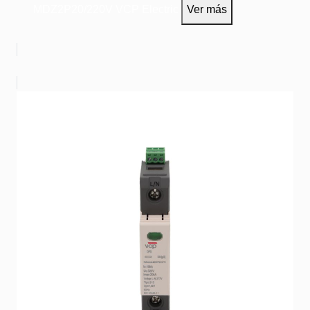
MDZ2P20/220V
VCP Electric
Ver más