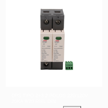
DPS TIPO 2+3 2 POLOS 220/120V
20KA 8/20 RIEL DIN