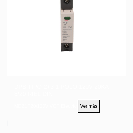
DPS TIPO 2+3 1 POLO 120V 20KA
8/20 RIEL DIN
MDZ1P20/120V
VCP Electric
Ver más