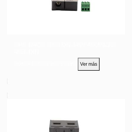
DPS TIPO2 2POLOS 440V 40kA/8,20
RIEL DIN
MDN2P40/440V
VCP Electric
Ver más