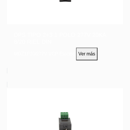
DPS TIPO 2+3 1 POLO 277V 20KA
8/20 RIEL DIN
MDZ1P20/277V
VCP Electric
Ver más