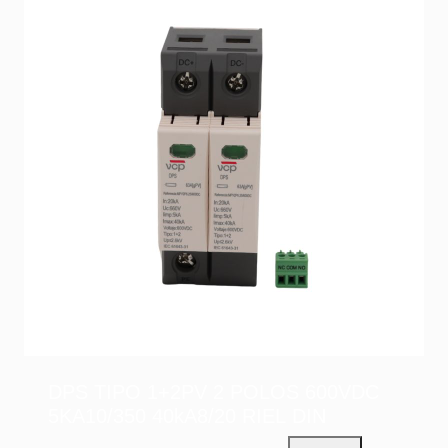
DPS TIPO 1+2PV 2 POLOS 600VDC
5KA10/350 40kA8/20 RIEL DIN