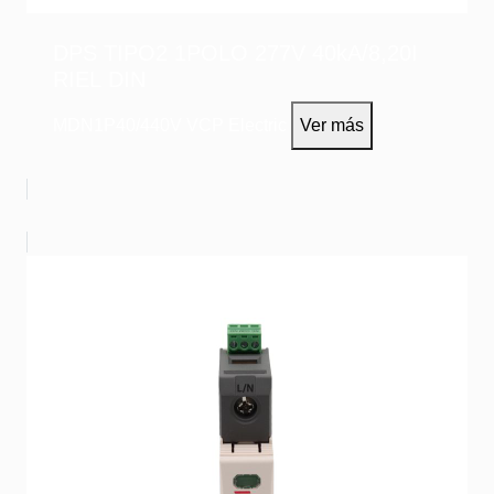
DPS TIPO2 1POLO 277V 40kA/8,20I
RIEL DIN
MDN1P40/440V
VCP Electric
Ver más