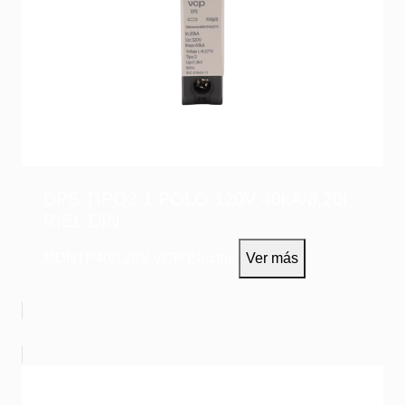
DPS TIPO2 1 POLO 120V 40kA/8,20I
RIEL DIN
MDN1P40/120V
VCP Electric
Ver más