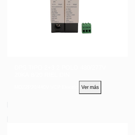
DPS TIPO 2+3 2 POLO 480/277V
20KA 8/20 RIEL DIN
MDZ2P20/440V
VCP Electric
Ver más