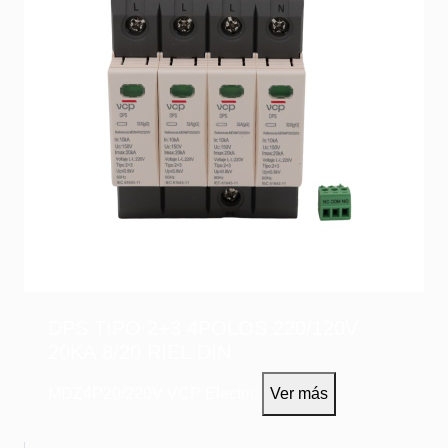
DPS TIPO 2+3 4POLOS 220/120V
20KA 8/20 RIEL DIN
MDZ4P20/220V
VCP Electric
Ver más