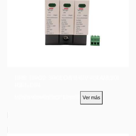
DPS TIPO2 3POLOS 440V 40kA/8,20
RIEL DIN
MDN3P40/440V
VCP Electric
Ver más