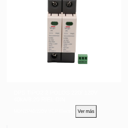
DPS TIPO2 2 POLOS 220/ 120V
40kA/8,20 RIEL DIN
MDN2P40/220V
VCP Electric
Ver más