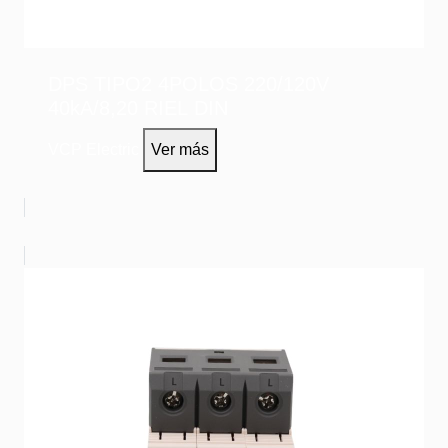
DPS TIPO2 4POLOS 220/120V
40kA/8,20 RIEL DIN
VCP Electric
Ver más