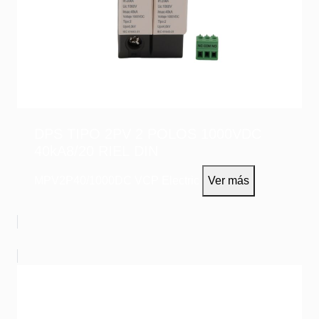
DPS TIPO 2PV 2 POLOS 1000VDC
40kA8/20 RIEL DIN
MPV2P40/1000DC
VCP Electric
Ver más