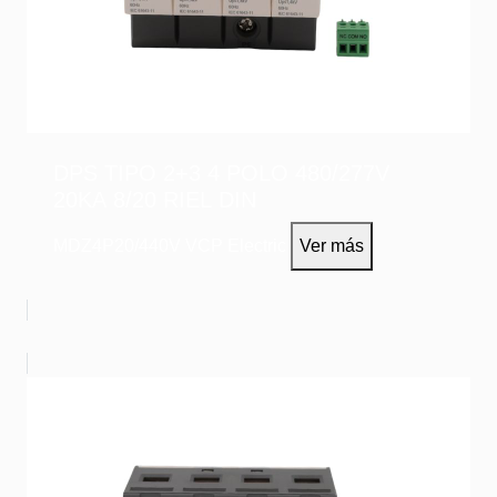
DPS TIPO 2+3 4 POLO 480/277V
20KA 8/20 RIEL DIN
MDZ4P20/440V
VCP Electric
Ver más