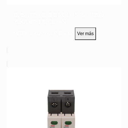
DPS TIPO 2+3 3 POLOS 220/120V
20KA 8/20 RIEL DIN
MDZ3P20/220V
VCP Electric
Ver más