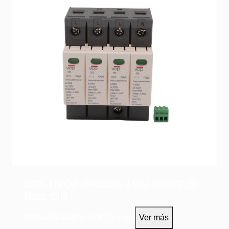
DPS TIPO2 4POLOS 440V 40kA/8,20
RIEL DIN
MDN4P40/440V
VCP Electric
Ver más