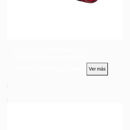
PILOTOS ELECTRÓNICOS
MONOBLOCK 16MM ROJO
110VAC/DC
QE16R-110
Señalización y Mando
Ver más