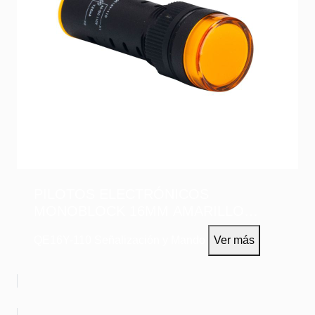
PILOTOS ELECTRÓNICOS
MONOBLOCK 16MM AMARILLO
110VAC/DC
QE16Y-110
Señalización y Mando
Ver más