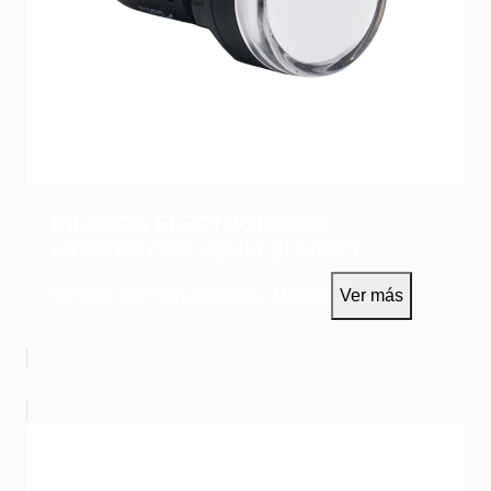
PILOTOS ELECTRÓNICOS
MONOBLOCK 22MM BLANCO
220VAC
QE22W-220
Señalización y Mando
Ver más