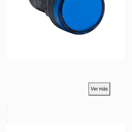
PILOTOS ELECTRÓNICOS
MONOBLOCK 22MM AZUL 24VAC/DC
QE22PB-24
Señalización y Mando
Ver más