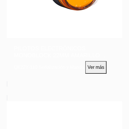
PILOTOS ELECTRÓNICOS
MONOBLOCK 22MM AMARILLO
110VAC/DC
QE22Y-110
Señalización y Mando
Ver más