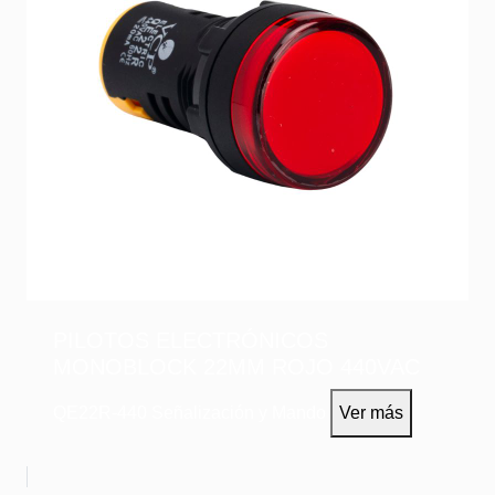
PILOTOS ELECTRÓNICOS
MONOBLOCK 22MM ROJO 440VAC
QE22R-440
Señalización y Mando
Ver más