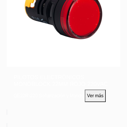
PILOTOS ELECTRÓNICOS
MONOBLOCK 22MM ROJO 220VAC
QE22R-220
Señalización y Mando
Ver más