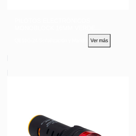
PILOTOS ELECTRÓNICOS
MONOBLOCK 16MM VERDE
24VAC/DC
QE16G-24
Señalización y Mando
Ver más