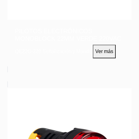
PILOTOS ELECTRÓNICOS
MONOBLOCK 22MM VERDE 220VAC
QE22G-220
Señalización y Mando
Ver más