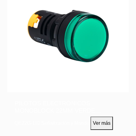
PILOTOS ELECTRÓNICOS
MONOBLOCK 22MM VERDE
110VAC/DC
QE22G-110
Señalización y Mando
Ver más