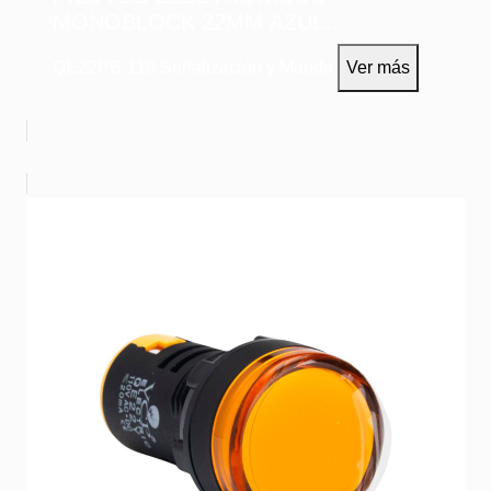
MONOBLOCK 22MM AZUL
110VAC/DC
QE22PB-110
Señalización y Mando
Ver más