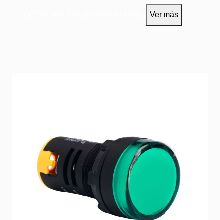
440VAC
QE22Y-440
Señalización y Mando
Ver más