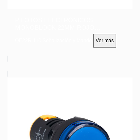
PILOTOS ELECTRÓNICOS
MONOBLOCK 22MM ROJO
110VAC/DC
QE22R-110
Señalización y Mando
Ver más