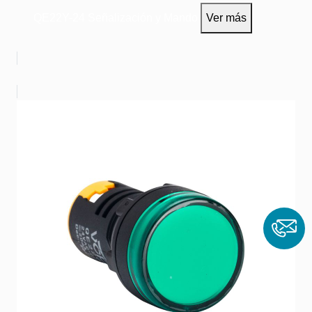
24VAC/DC
QE22Y-24
Señalización y Mando
Ver más