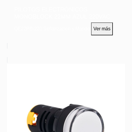
PILOTOS ELECTRÓNICOS
MONOBLOCK 22MM AZUL 220VAC
QE22PB-220
Señalización y Mando
Ver más