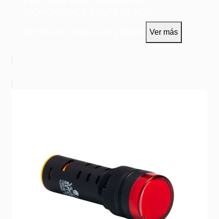
PILOTOS ELECTRÓNICOS
MONOBLOCK 16MM VERDE
110VAC/DC
QE16G-110
Señalización y Mando
Ver más