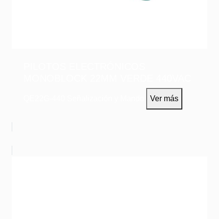
PILOTOS ELECTRÓNICOS
MONOBLOCK 22MM VERDE 440VAC
QE22G-440
Señalización y Mando
Ver más