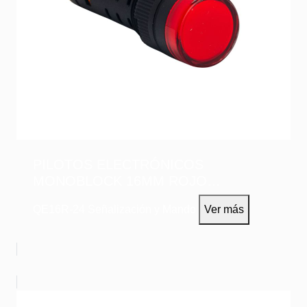
PILOTOS ELECTRÓNICOS
MONOBLOCK 16MM ROJO
24VAC/DC
QE16R-24
Señalización y Mando
Ver más