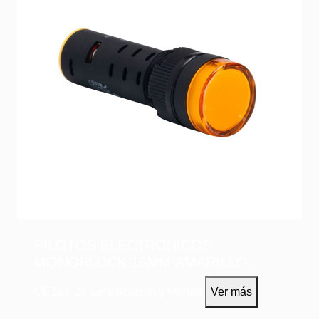
PILOTOS ELECTRÓNICOS
MONOBLOCK 16MM AMARILLO
24VAC/DC
QE16Y-24
Señalización y Mando
Ver más