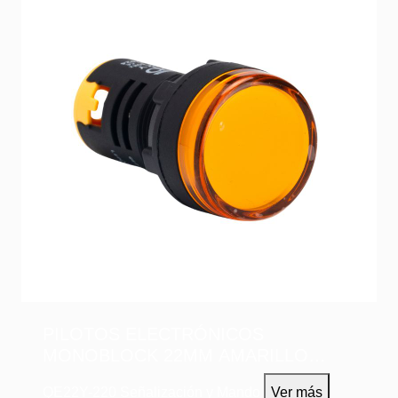
PILOTOS ELECTRÓNICOS
MONOBLOCK 22MM AMARILLO
220VAC
QE22Y-220
Señalización y Mando
Ver más