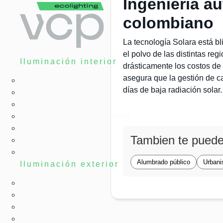
Ingeniería au
colombiano
La tecnología Solara está bl
el polvo de las distintas re
Iluminación interior
drásticamente los costos de
asegura que la gestión de car
Tubos LED
días de baja radiación solar.
Bombillas LED
Paneles LED
Iluminación LED arquitectónica
Herméticas LED
Tambien te puede
High Bay LED
Emergencia LED
Alumbrado público
Urban
Iluminación exterior
Reflectores LED
LED solar
Alumbrado público
Urbanismo LED