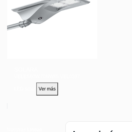
SOLARA
VELES60W.70NW65
VEL0337
LED solar
Ver más
Nuestras
Lineas