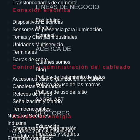
Transformadores de corriente
LÍNEAS DE NEGOCIO
Conexión eléctrica
Ecolighting
Dispositivos Eléctricos
Electric
Sensores de presencia para iluminación
Connect+
Tomas y Clavijas Industriales
Unidades Multiservicio
ACERCA DE
Terminales
Barras de cobre
Quienes somos
Control y administración del cableado
Blog
Política de tratamiento de datos
Accesorios para Organización de Cables
Política de uso de las marcas
Canaletas Ranuradas
Política de uso del sitio
Relevos de Pines
SAGRILAFT
Señalización y Mando
Termoencogibles
SECTORES
Nuestros
Sectores
Calidad de energía
Industria
Educación
Condensadores baja tensión
Transporte y almacenamiento
Finanzas y seguros
Módulo inteligente
Finanzas y seguros