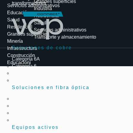
Grandes superficies
transformadores
Servicios administrativos
Industria
Educación
Residencial
Salud
Salud
Residencial
Servicios administrativos
Grandes superficies
Transporte y almacenamiento
Minería
Soluciones de cobre
Infraestructura
Construcción
Categoría 6A
Educacióni
Categoría 6
Categoría 5e
Accesorios y herramientas
Soluciones en fibra óptica
Cables de fibra óptica
Conectividad de fibra óptica
Conectores y adaptadores
Accesorios y herramientas
Equipos activos