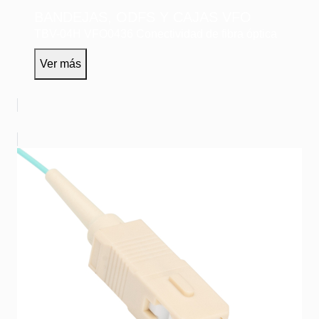
BANDEJAS, ODFS Y CAJAS VFO
TBV-04H
VFO0436
Conectividad de fibra óptica
Ver más