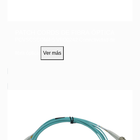
PATCH CORDS DE FIBRA ÓPTICA
PCVSCSCOM4-5
VFO0242
Conectividad de
fibra óptica
Ver más