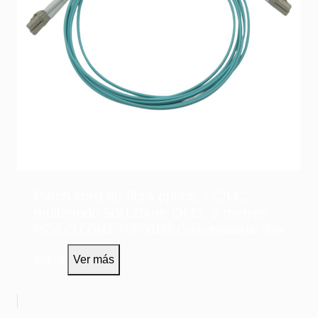
Patch cord de fibra óptica, LC/LC,
multimodo 50/125µm OM3, 3 metros
PCVLCLCOM3-3
VFO0188
Conectividad de fibra
óptica
Ver más