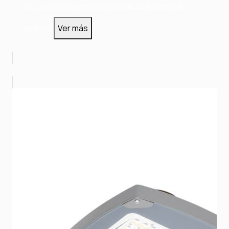
VELTLM240W.70NW66
VEL0444
Alumbrado
público
Ver más