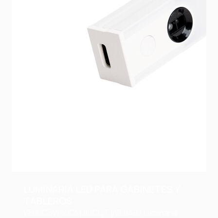
LUMINARIA LED PARA GABINETES Y
TABLEROS
VELUC5W60CM.80CCT
VEL0497
Luminaria