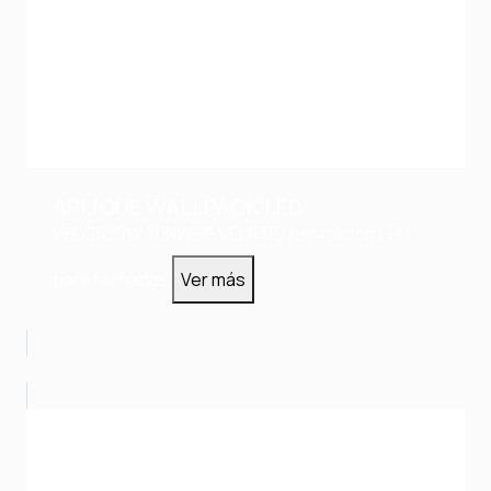
APLIQUE WALLPACK LED
VELGS30W.70NW66
VEL0319
Iluminación LED
para fachadas
Ver más