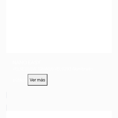
NANO EASY
VELNES60W.70NW66
VEL0293
Alumbrado
público
Ver más