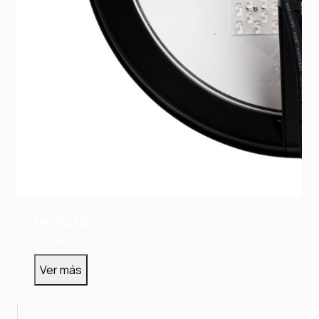
MOPANE
VELMP40W.70NW65A
VEL0303
Urbanismo LED
Ver más