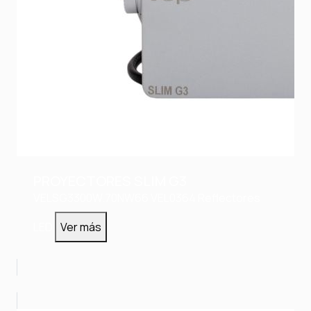
PROYECTORES SLIM G3
VELSG3300W.70NW66
VEL0364
Reflectores
LED
Ver más