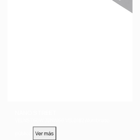
NANO STREET
VELNST60W.70NW66
VEL0182
Alumbrado
público
Ver más