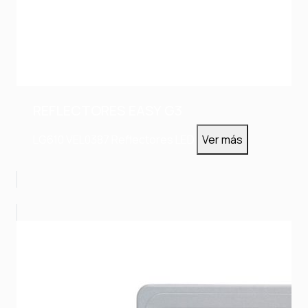
REFLECTORES EASY G3
LG610
VEL0387
Reflectores LED
Ver más