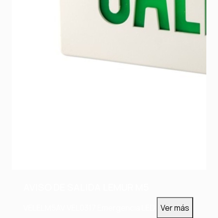
AVISO DE SALIDA LEMUR M5
VELELM5AV
VEL0317
Emergencia LED
Ver más