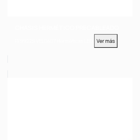
CHASIS HERMÉTICO PRECABLEADO
FF9922S
VEL0407
Herméticas LED
Ver más