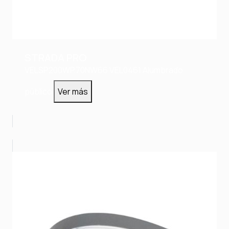
STRADA PRO
VELSP200WP.70NW66
VEL0461
Alumbrado
público
Ver más