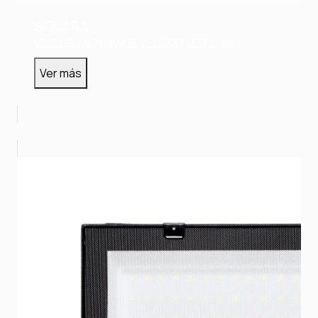
SOLARA
VELES60W.70NW65
VEL0337
LED solar
Ver más