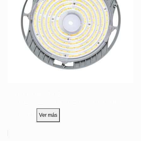
UFO ADAPT G3
VELUAG3200WADJ.70CCT65
VEL0380
High
Bay LED
Ver más