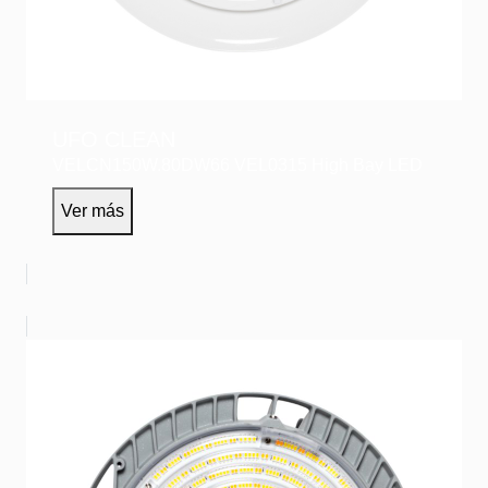
UFO CLEAN
VELCN150W.80DW66
VEL0315
High Bay LED
Ver más