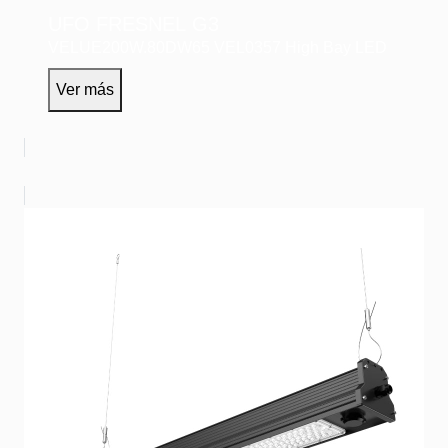
UFO FRESNEL G3
VELUE200W.80DW65
VEL0357
High Bay LED
Ver más