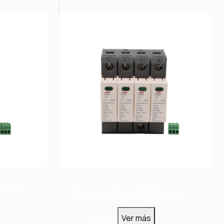
 440V
DPS TIPO2 4POLOS
220/120V 40kA/8,20 RIEL
DIN
ric
VCP Electric
Ver más