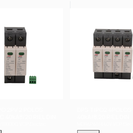
PO 2PV 2 POLOS
DPS TIPO2 4POLOS
C 40kA8/20 RIEL DIN
40kA/8,20 RIEL DIN
/1000DC
VCP Electric
MDN4P40/440V
VCP Elect