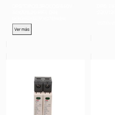
DPS TIPO2 3POLOS 440V
DPS TI
40kA/8,20 RIEL DIN
220/12
DIN
MDN3P40/440V
VCP Electric
VCP Elect
Ver más