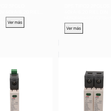
PO2 3POLO
DPS TIPO2 2POLOS
0V 40kA/8,20 RIEL
40kA/8,20 RIEL DIN
MDN2P40/440V
VCP Elect
ric
Ver más
Ver más