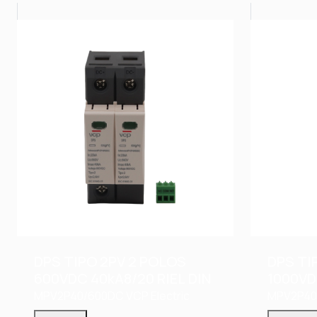
DPS TIPO 2PV 2 POLOS
DPS TI
600VDC 40kA8/20 RIEL DIN
1000VD
MPV2P40/600DC
VCP Electric
MPV2P40