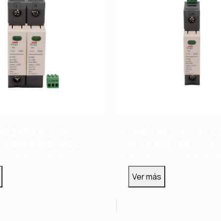
PO 2+3 2 POLOS
DPS TIPO 2+3 1 POL
0V 20KA 8/20 RIEL
20KA 8/20 RIEL DIN
/220V
VCP Electric
MDZ1P20/277V
VCP Elect
Ver más