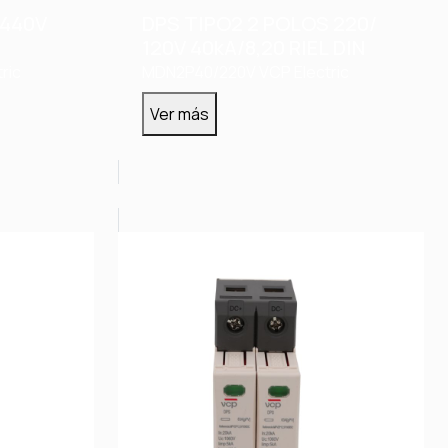
 440V
DPS TIPO2 2 POLOS 220/
120V 40kA/8,20 RIEL DIN
ric
MDN2P40/220V
VCP Electric
Ver más