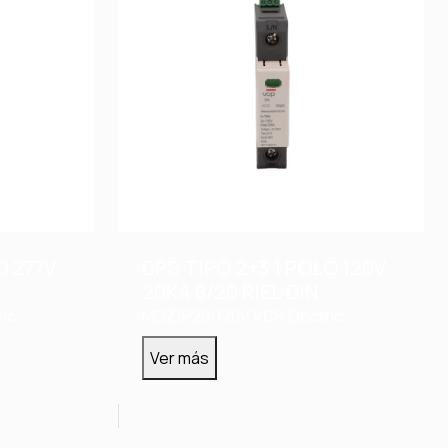
O 277V
DPS TIPO 2+3 1 POLO 120V
20KA 8/20 RIEL DIN
ric
MDZ1P20/120V
VCP Electric
Ver más