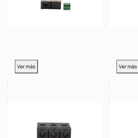
DPS TIPO2 1POLO 277V
DPS TI
40kA/8,20I RIEL DIN
40kA/8,
MDN1P40/440V
VCP Electric
MDN1P40
Ver más
Ver más