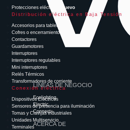
Protecciones eléctricas
Nuevo
Distribución eléctrica en Baja Tensión
Accesorios para tableros
Cofres o encerramientos
Contactores
Guardamotores
Interruptores
Interruptores regulables
Mini interruptores
Relés Térmicos
Transformadores de corriente
LÍNEAS DE NEGOCIO
Conexión eléctrica
Ecolighting
Dispositivos Eléctricos
Electric
Sensores de presencia para iluminación
Connect+
Tomas y Clavijas Industriales
Unidades Multiservicio
ACERCA DE
Terminales