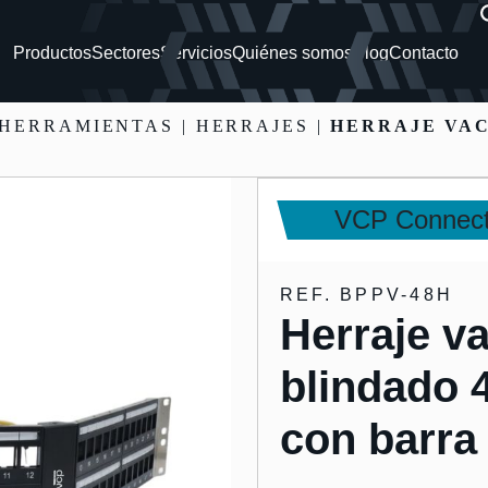
Productos
Sectores
Servicios
Quiénes somos
Blog
Contacto
 HERRAMIENTAS
| HERRAJES |
HERRAJE VAC
VCP Connect
REF. BPPV-48H
Herraje v
blindado 
con barra