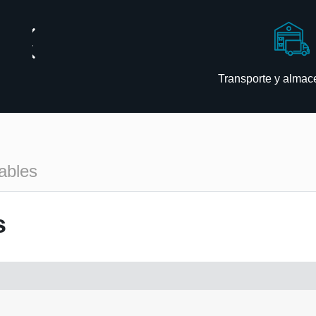
Transporte y alma
ables
s