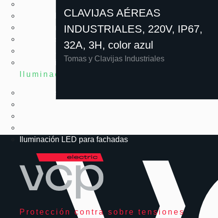
Bombillas LED
CLAVIJAS AÉREAS
Paneles LED
INDUSTRIALES, 220V, IP67,
Iluminación LED arquitectónica
Herméticas LED
32A, 3H, color azul
High Bay LED
Tomas y Clavijas Industriales
Emergencia LED
Iluminación exterior
Reflectores LED
LED solar
Alumbrado público
Urbanismo LED
Iluminación LED para fachadas
Protección contra sobre tensiones