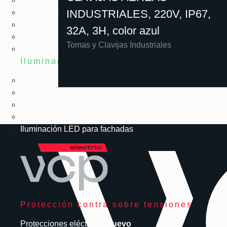
INDUSTRIALES, 220V, IP67,
Iluminación LED arquitectónica
Herméticas LED
32A, 3H, color azul
High Bay LED
Tomas y Clavijas Industriales
Emergencia LED
Iluminación exterior
Reflectores LED
LED solar
Alumbrado público
Urbanismo LED
Iluminación LED para fachadas
Protección contra sobre tensiones
Protecciones eléctricas
Nuevo