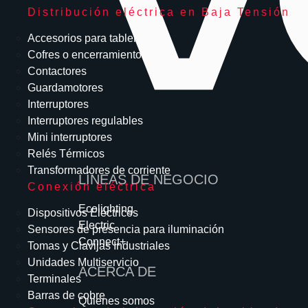
Distribución eléctrica en Baja Tensión
Accesorios para tableros
Cofres o encerramientos
Contactores
Guardamotores
Interruptores
Interruptores regulables
Mini interruptores
Relés Térmicos
Transformadores de corriente
LÍNEAS DE NEGOCIO
Conexión eléctrica
Ecolighting
Dispositivos Eléctricos
Electric
Sensores de presencia para iluminación
Connect+
Tomas y Clavijas Industriales
Unidades Multiservicio
ACERCA DE
Terminales
Barras de cobre
Quienes somos