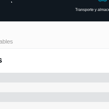
Transporte y alma
ables
s