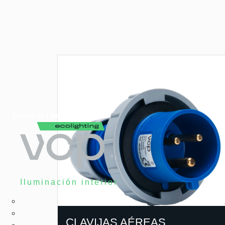
Nuestras
Lineas
Iluminación interior
Tubos LED
Bombillas LED
CLAVIJAS AÉREAS
Paneles LED