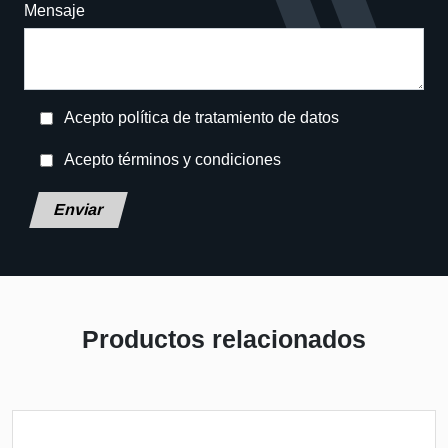
Mensaje
Acepto política de tratamiento de datos
Acepto términos y condiciones
Deja
este
campo
en
blanco,
por
Productos relacionados
favor.