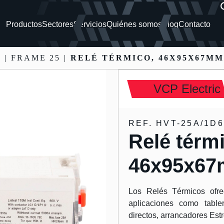
Productos
Sectores
Servicios
Quiénes somos
Blog
Contacto
S
| FRAME 25 |
RELÉ TÉRMICO, 46X95X67MM, 
VCP Electric
REF. HVT-25A/1D6
Relé térm
46x95x67m
Los Relés Térmicos ofre
aplicaciones como table
directos, arrancadores Est