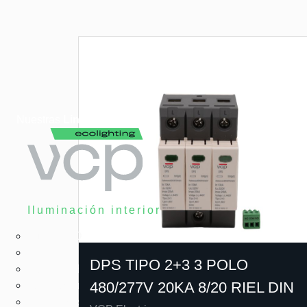
Nuestras
Lineas
Iluminación interior
Tubos LED
Bombillas LED
DPS TIPO 2+3 3 POLO
Paneles LED
480/277V 20KA 8/20 RIEL DIN
Iluminación LED arquitectónica
Herméticas LED