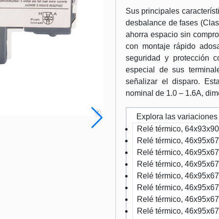
Sus principales caracterís
desbalance de fases (Clas
ahorra espacio sin comprom
con montaje rápido adosa
seguridad y protección co
especial de sus termina
señalizar el disparo. Est
nominal de 1.0 – 1.6A, d
Explora las variaciones
Relé térmico, 64x93x9
Relé térmico, 46x95x6
Relé térmico, 46x95x6
Relé térmico, 46x95x6
Relé térmico, 46x95x6
Relé térmico, 46x95x6
Relé térmico, 46x95x67
Relé térmico, 46x95x67