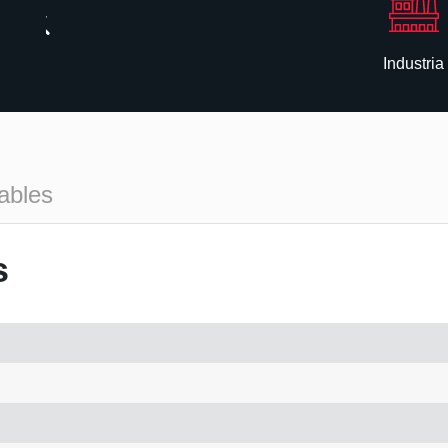
Industria
ables
s