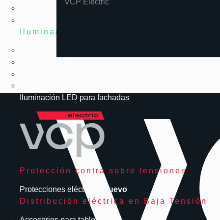
VCP Electric
High Bay LED
Emergencia LED
Iluminación exterior
Reflectores LED
LED solar
Alumbrado público
Urbanismo LED
Iluminación LED para fachadas
Protección contra sobre tensiones
Protecciones eléctricas
Nuevo
Distribución eléctrica en Baja Tensión
Accesorios para tableros