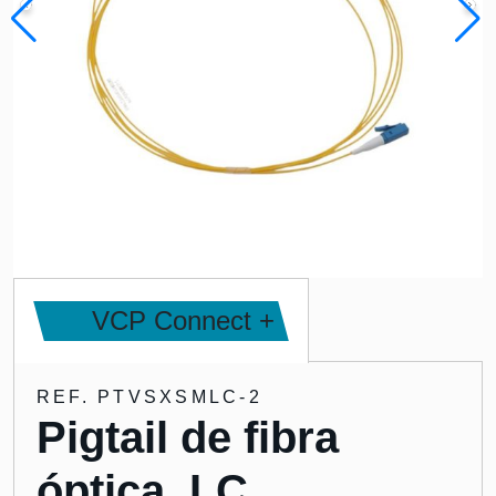
VCP Connect +
REF. PTVSXSMLC-2
Pigtail de fibra
óptica, LC,