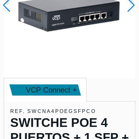
VCP Connect +
REF. SWCNA4POEGSFPCO
SWITCHE POE 4
PUERTOS + 1 SFP +