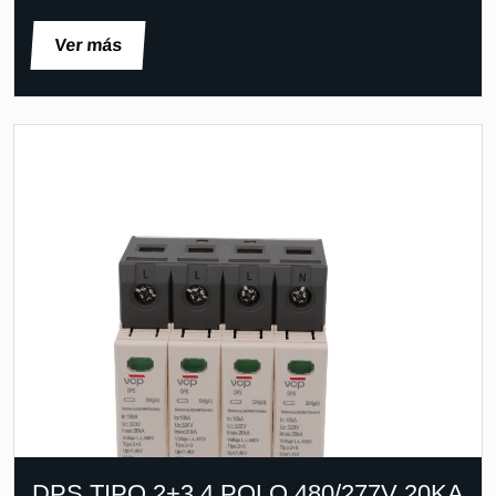
Ver más
DPS TIPO 2+3 4 POLO 480/277V 20KA