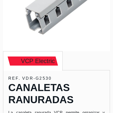
VCP Electric
REF. VDR-G2530
CANALETAS
RANURADAS
La canaleta ranurada VCP permite organizar y