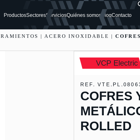
Productos
Sectores
Servicios
Quiénes somos
Blog
Contacto
RRAMIENTOS
| ACERO INOXIDABLE |
COFRES
VCP Electric
REF. VTE.PL.0806
COFRES 
METÁLIC
ROLLED