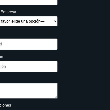
e Empresa
ón
iciones