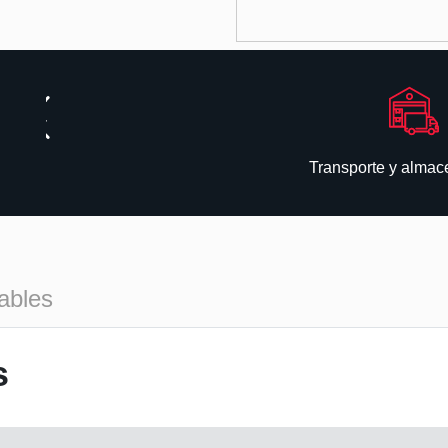
Transporte y alma
ables
s