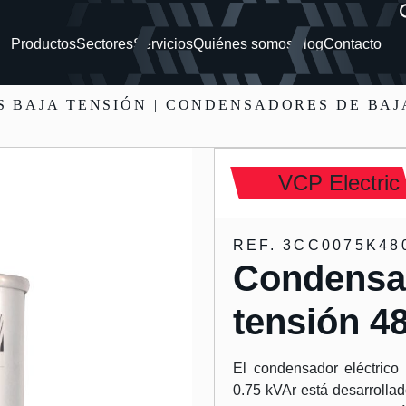
Productos
Sectores
Servicios
Quiénes somos
Blog
Contacto
 BAJA TENSIÓN
| CONDENSADORES DE BAJA
VCP Electric
REF. 3CC0075K48
Condensa
tensión 4
El condensador eléctrico
0.75 kVAr está desarrollad