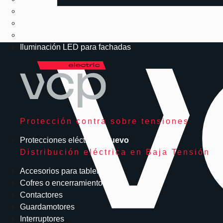
LED solar
Alumbrado público
Urbanismo LED
Iluminación LED para fachadas
Protección contra sobre tensiones
Protecciones eléctricas
Nuevo
Distribución eléctrica en Baja Tensión
Accesorios para tableros
Cofres o encerramientos
Contactores
Guardamotores
Interruptores