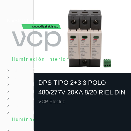
Nuestras
Lineas
Iluminación interior
Tubos LED
Bombillas LED
DPS TIPO 2+3 3 POLO
Paneles LED
480/277V 20KA 8/20 RIEL DIN
Iluminación LED arquitectónica
Herméticas LED
VCP Electric
High Bay LED
Emergencia LED
Iluminación exterior
Reflectores LED