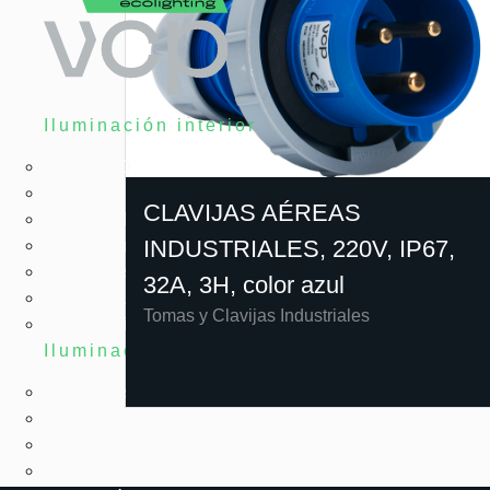
Iluminación interior
Tubos LED
Bombillas LED
CLAVIJAS AÉREAS
Paneles LED
INDUSTRIALES, 220V, IP67,
Iluminación LED arquitectónica
Herméticas LED
32A, 3H, color azul
High Bay LED
Tomas y Clavijas Industriales
Emergencia LED
Iluminación exterior
Reflectores LED
LED solar
Alumbrado público
Urbanismo LED