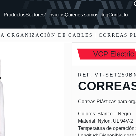
Productos
Sectores
Servicios
Quiénes somos
Blog
Contacto
RA ORGANIZACIÓN DE CABLES
| CORREAS P
VCP Electric
REF. VT-SET250B
CORREAS
Correas Plásticas para orga
Colores: Blanco – Negro
Material: Nylon, UL 94V-2
Temperatura de operación:
Longitud: Disponible de