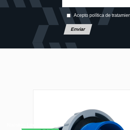
Acepto política de tratamie
Deja este campo en blanco, por f
Nuestras
Lineas