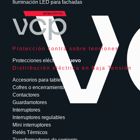
Iluminación LED para fachadas
Protección contra sobre tensiones
Protecciones eléctricas
Nuevo
Distribución eléctrica en Baja Tensión
Accesorios para tableros
Cofres o encerramientos
Contactores
Guardamotores
Interruptores
Interruptores regulables
Mini interruptores
Relés Térmicos
Transformadores de corriente