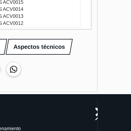
S ACV0015
S ACV0014
S ACV0013
S ACV0012
Aspectos técnicos
cenamiento