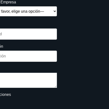
e Empresa
ón
iciones