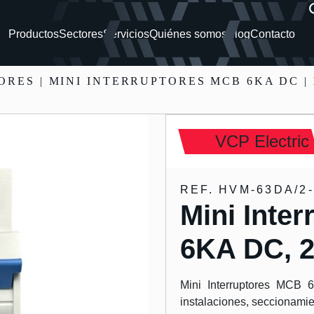
Productos
Sectores
Servicios
Quiénes somos
Blog
Contacto
TORES
| MINI INTERRUPTORES MCB 6KA DC |
VCP Electric
REF. HVM-63DA/2
Mini Inte
6KA DC, 
Mini Interruptores MCB 
instalaciones, seccionamie