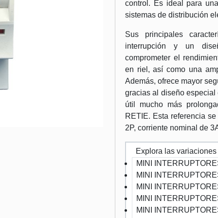
control. Es ideal para un
sistemas de distribución el
Sus principales caracte
interrupción y un dis
comprometer el rendimient
en riel, así como una amp
Además, ofrece mayor segur
gracias al diseño especial
útil mucho más prolongad
RETIE. Esta referencia se
2P, corriente nominal de 
Explora las variaciones
MINI INTERRUPTORES
MINI INTERRUPTORES
MINI INTERRUPTORES
MINI INTERRUPTORES
MINI INTERRUPTORES