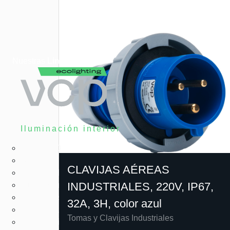
Nuestras
Lineas
Iluminación interior
Tubos LED
Bombillas LED
CLAVIJAS AÉREAS
Paneles LED
INDUSTRIALES, 220V, IP67,
Iluminación LED arquitectónica
Herméticas LED
32A, 3H, color azul
High Bay LED
Tomas y Clavijas Industriales
Emergencia LED