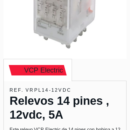
VCP Electric
REF. VRPL14-12VDC
Relevos 14 pines ,
12vdc, 5A
Este relevo VCP Electric de 14 pines con bobina a 12