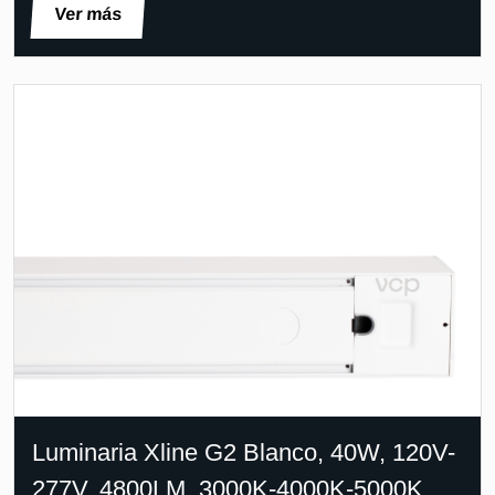
Ver más
Luminaria Xline G2 Blanco, 40W, 120V-
277V, 4800LM, 3000K-4000K-5000K