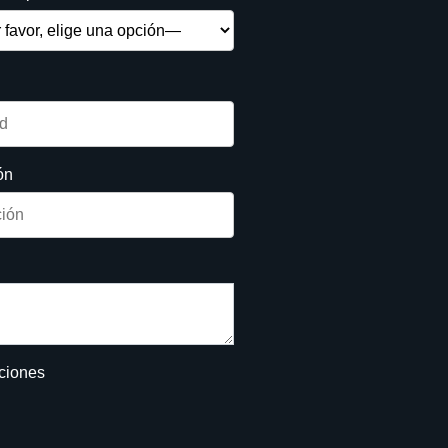
ón
iciones