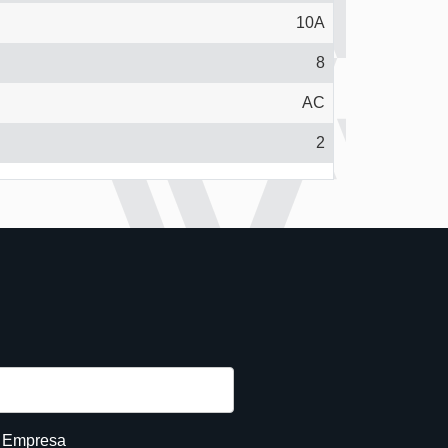
10A
8
AC
2
e Empresa