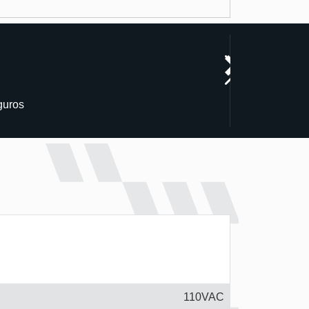
guros
110VAC