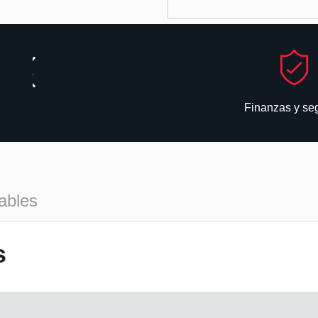
Finanzas y se
ables
s