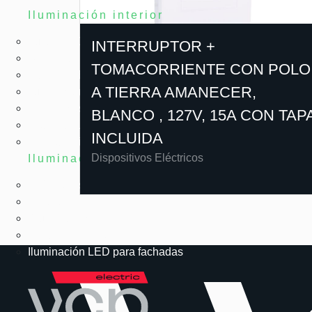
Iluminación interior
Tubos LED
INTERRUPTOR +
Bombillas LED
TOMACORRIENTE CON POLO
Paneles LED
A TIERRA AMANECER,
Iluminación LED arquitectónica
Herméticas LED
BLANCO , 127V, 15A CON TAP
High Bay LED
INCLUIDA
Emergencia LED
Dispositivos Eléctricos
Iluminación exterior
Reflectores LED
LED solar
Alumbrado público
Urbanismo LED
Iluminación LED para fachadas