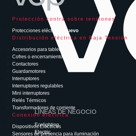
Protección contra sobre tensiones
Protecciones eléctricas
Nuevo
Distribución eléctrica en Baja Tensión
Accesorios para tableros
Cofres o encerramientos
Contactores
Guardamotores
Interruptores
Interruptores regulables
Mini interruptores
Relés Térmicos
Transformadores de corriente
LÍNEAS DE NEGOCIO
Conexión eléctrica
Ecolighting
Dispositivos Eléctricos
Electric
Sensores de presencia para iluminación