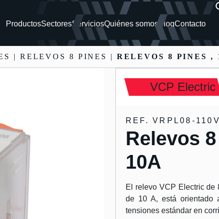
Productos
Sectores
Servicios
Quiénes somos
Blog
Contacto
ES
| RELEVOS 8 PINES |
RELEVOS 8 PINES , 
VCP Electric
REF. VRPL08-110
Relevos 8
10A
El relevo VCP Electric de
de 10 A, está orientado 
tensiones estándar en corri