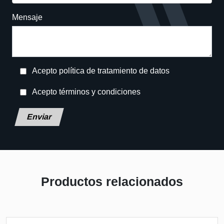
Mensaje
Acepto política de tratamiento de datos
Acepto términos y condiciones
Deja
este
campo
en
blanco,
por
Productos relacionados
favor.