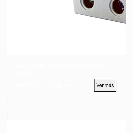
Mini-interruptores MCB 6KA, 220V,
32A, 2P
HVM-63DA/2-C32
Mini interruptores
Ver más