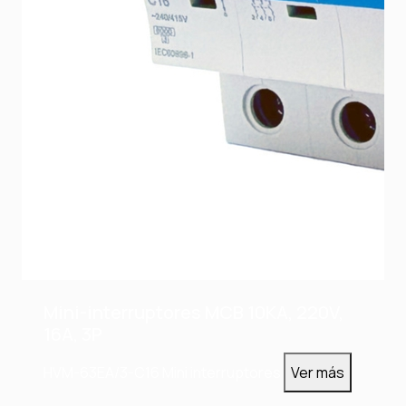
Mini-interruptores MCB 10KA, 220V,
16A, 3P
HVM-63EA/3-C16
Mini interruptores
Ver más