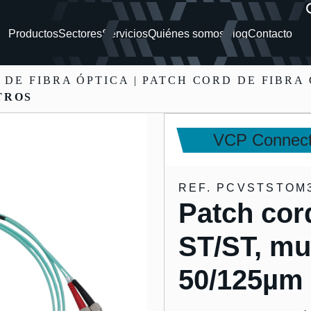
Productos
Sectores
Servicios
Quiénes somos
Blog
Contacto
 DE FIBRA ÓPTICA
| PATCH CORD DE FIBRA 
TROS
VCP Connect
REF. PCVSTSTOM
Patch cord
ST/ST, mu
50/125µm 