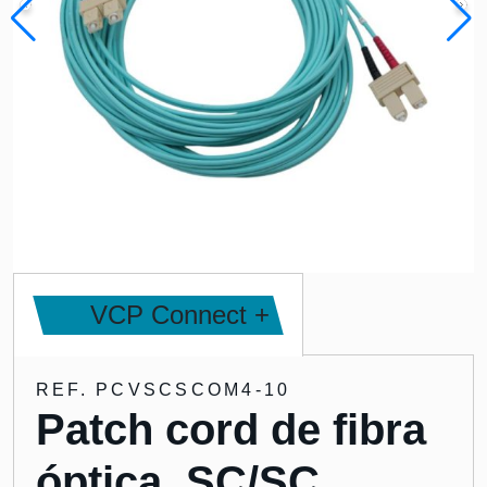
VCP Connect +
REF. PCVSCSCOM4-10
Patch cord de fibra
óptica, SC/SC,