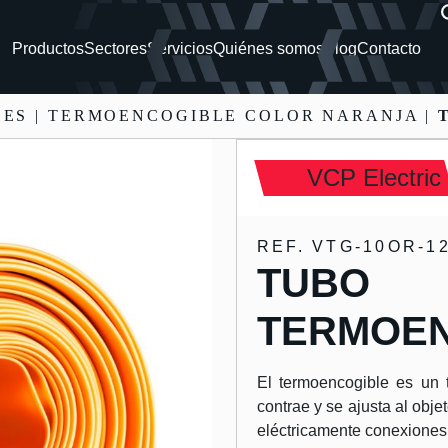
Productos
Sectores
Servicios
Quiénes somos
Blog
Contacto
LES
| TERMOENCOGIBLE COLOR NARANJA |
VCP Electric
REF. VTG-10OR-1
TUBO
TERMOEN
El termoencogible es un t
contrae y se ajusta al objet
eléctricamente conexiones 