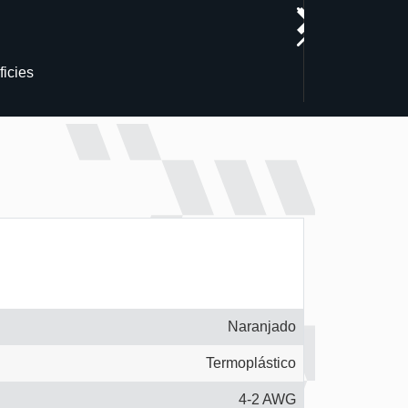
icies
Naranjado
Termoplástico
4-2 AWG