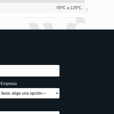
-55ºC a 125ºC.
e Empresa