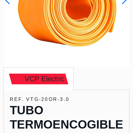
VCP Electric
REF. VTG-20OR-3.0
TUBO
TERMOENCOGIBLE