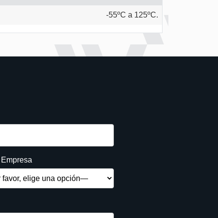
-55ºC a 125ºC.
e Empresa