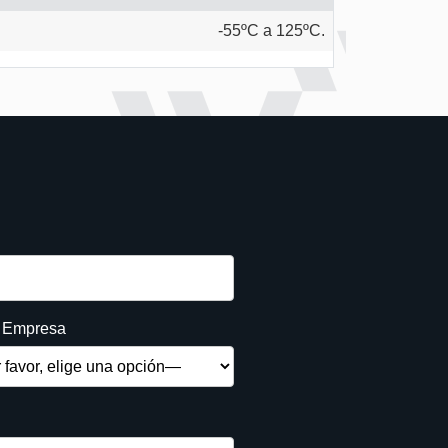
-55ºC a 125ºC.
e Empresa