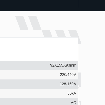
92X155X93mm
220/440V
128-160A
36kA
AC