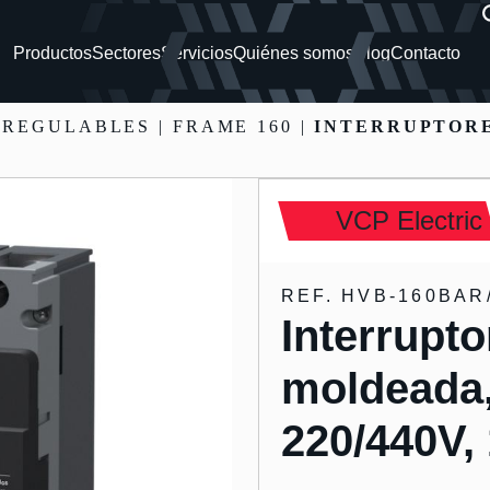
Productos
Sectores
Servicios
Quiénes somos
Blog
Contacto
 REGULABLES
| FRAME 160 |
INTERRUPTORE
VCP Electric
REF. HVB-160BAR
Interrupto
moldeada
220/440V,