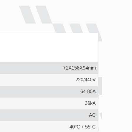
71X158X94mm
220/440V
64-80A
36kA
AC
40°C + 55°C