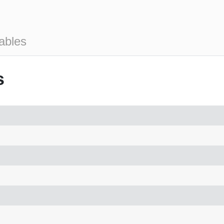
ables
s