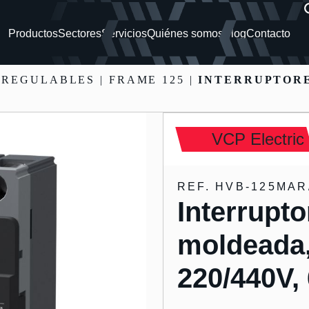
Productos
Sectores
Servicios
Quiénes somos
Blog
Contacto
 REGULABLES
| FRAME 125 |
INTERRUPTORE
VCP Electric
REF. HVB-125MAR
Interrupto
moldeada
220/440V,