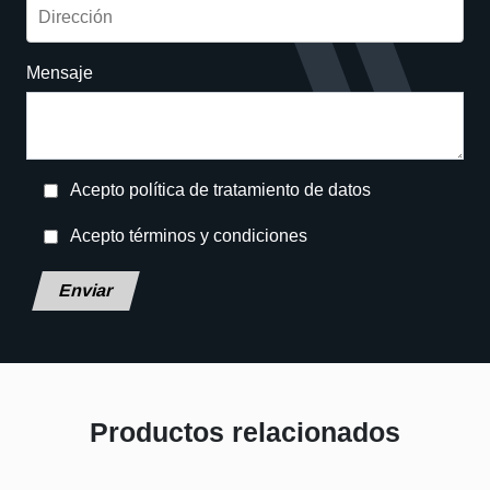
Mensaje
Acepto política de tratamiento de datos
Acepto términos y condiciones
Deja
este
campo
en
blanco,
por
Productos relacionados
favor.